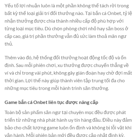
Yếu tố lợi nhuận luôn là một phần không thể tách rời trong
bất kỳ thể loại giải trí đổi thưởng nào. Tại bắn cá Onbet, tỷ lệ
nhận thưởng được chia thành nhiều cấp độ phù hợp với
từng loại mục tiêu. Dù chọn phòng chơi nhỏ hay săn boss ở
cấp cao, giá trị phần thưởng vẫn đủ sức làm thoả mãn ngư
thủ.
Thêm vào đó, hệ thống đổi thưởng hoạt động tốc độ và ổn
định. Sau mỗi phiên chơi, xu thưởng được chuyển thẳng về
ví và chỉ trong vài phút, không gây gián đoạn hay chờ đợi mất
thời gian. Lợi thế này giúp thành viên tập trung tối đa cho
những mục tiêu trong mỗi hành trình săn thưởng.
Game bắn cá Onbet liên tục được nâng cấp
Toàn bộ sản phẩm săn ngư tại chuyên mục đều được phát
triển từ những nhà phát hành uy tín hàng đầu. Điều này đảm
bảo cho chất lượng game luôn ổn định và không bị lỗi vặt khi
vận hành. Mỗi phiên bản mới đều được cập nhật định kỳ,