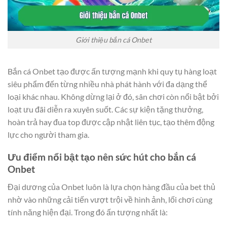
Giới thiệu bắn cá Onbet
Bắn cá Onbet tạo được ấn tượng mạnh khi quy tụ hàng loạt
siêu phẩm đến từng nhiều nhà phát hành với đa dạng thể
loại khác nhau. Không dừng lại ở đó, sân chơi còn nổi bật bởi
loạt ưu đãi diễn ra xuyên suốt. Các sự kiện tặng thưởng,
hoàn trả hay đua top được cập nhật liên tục, tạo thêm động
lực cho người tham gia.
Ưu điểm nổi bật tạo nên sức hút cho bắn cá
Onbet
Đại dương của Onbet luôn là lựa chọn hàng đầu của bet thủ
nhờ vào những cải tiến vượt trội về hình ảnh, lối chơi cùng
tính năng hiện đại. Trong đó ấn tượng nhất là: