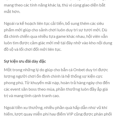
mang theo các tính năng khác lạ, thú vị cùng giao diện bắt
mắt hơn.
Ngoài ra kế hoạch liên tục cải tiến, bổ sung thêm các siêu
phẩm mới giúp cho sảnh chơi luôn duy trì sự tươi mới. Dù
đã chinh chiến qua nhiều tựa game khác nhau, hội viên vẫn
luôn tìm được cảm giác mới mẻ tại đây nhờ vào kho nội dung
đồ sộ và lối chơi đổi mới liên tục.
Sự kiện ưu đãi dày đặc
Một trong những lý do giúp cho bắn cá Onbet duy trì được
lượng người chơi ổn định chính là hệ thống sự kiện cực
phong phú. Từ khuyến mãi nạp, hoàn trả hàng ngày cho đến
các event săn boss theo mùa, phần thưởng luôn đầy ắp giá
trị và mang tính cạnh tranh cao.
Ngoài tiền xu thưởng, nhiều phần quà hấp dẫn như vũ khí
hiếm, lượt quay miễn phí hay điểm VIP cũng được phân phối