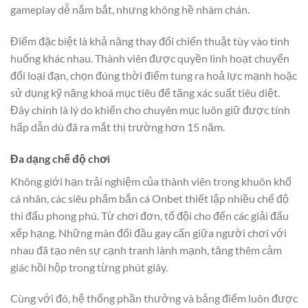
gameplay dễ nắm bắt, nhưng không hề nhàm chán.
Điểm đặc biệt là khả năng thay đổi chiến thuật tùy vào tình
huống khác nhau. Thành viên được quyền linh hoạt chuyển
đổi loại đạn, chọn đúng thời điểm tung ra hoả lực mạnh hoặc
sử dụng kỹ năng khoá mục tiêu để tăng xác suất tiêu diệt.
Đây chính là lý do khiến cho chuyên mục luôn giữ được tính
hấp dẫn dù đã ra mắt thị trường hơn 15 năm.
Đa dạng chế độ chơi
Không giới hạn trải nghiệm của thành viên trong khuôn khổ
cá nhân, các siêu phẩm bắn cá Onbet thiết lập nhiều chế độ
thi đấu phong phú. Từ chơi đơn, tổ đội cho đến các giải đấu
xếp hạng. Những màn đối đầu gay cấn giữa người chơi với
nhau đã tạo nên sự cạnh tranh lành mạnh, tăng thêm cảm
giác hồi hộp trong từng phút giây.
Cùng với đó, hệ thống phần thưởng và bảng điểm luôn được