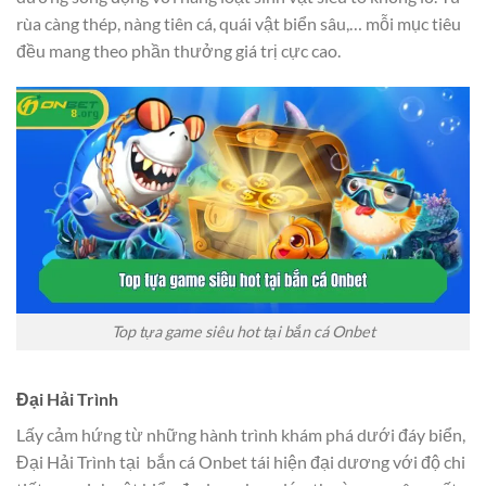
rùa càng thép, nàng tiên cá, quái vật biển sâu,… mỗi mục tiêu
đều mang theo phần thưởng giá trị cực cao.
Top tựa game siêu hot tại bắn cá Onbet
Đại Hải Trình
Lấy cảm hứng từ những hành trình khám phá dưới đáy biển,
Đại Hải Trình tại bắn cá Onbet tái hiện đại dương với độ chi