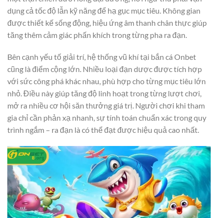
dụng cả tốc độ lẫn kỹ năng để hạ gục mục tiêu. Không gian
được thiết kế sống động, hiệu ứng âm thanh chân thực giúp
tăng thêm cảm giác phấn khích trong từng pha ra đạn.
Bên cạnh yếu tố giải trí, hệ thống vũ khí tại bắn cá Onbet
cũng là điểm cộng lớn. Nhiều loại đạn dược được tích hợp
với sức công phá khác nhau, phù hợp cho từng mục tiêu lớn
nhỏ. Điều này giúp tăng độ linh hoạt trong từng lượt chơi,
mở ra nhiều cơ hội săn thưởng giá trị. Người chơi khi tham
gia chỉ cần phản xạ nhanh, sự tính toán chuẩn xác trong quy
trình ngắm – ra đạn là có thể đạt được hiệu quả cao nhất.