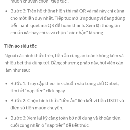
muốn chuyển chọn “tiếp tục”.
Bước 3: Trên hệ thống hiển thị mã QR và mã này chỉ dùng
cho một lần duy nhất. Tiếp tục mở ứng dụng ví đang dùng
tiến hành quét mã QR để hoàn thành. Xem lại thông tin
chuẩn xác hay chưa và chọn “xác nhận” là xong.
Tiền ảo siêu tốc
Ngoài các hình thức trên, tiền ảo cũng an toàn không kém và
nhiều bet thủ dùng tới. Bằng phương pháp này, hội viên cần
làm như sau:
Bước 1: Truy cập theo link chuẩn vào trang chủ Onbet,
tìm tới “nạp tiền” click ngay.
Bước 2: Chọn hình thức “tiền ảo” liên kết ví tiền USDT và
điền số tiền muốn chuyển.
Bước 3: Xem lại kỹ càng toàn bộ nội dung và khoản tiền,
cuối cùng nhấn ô “nạp tiền” để kết thúc.