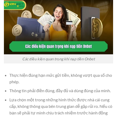
Các điều kiện quan trọng khi nạp tiền Onbet
Thực hiện đúng hạn mức gửi tiền, không vượt qua số cho
phép.
Thông tin phải điền đúng, đầy đủ và dùng đúng của mình.
Lựa chọn một trong những hình thức được nhà cái cung
cấp, không thông qua bên trung gian dễ gặp rủi ro. Nếu có
bạn sẽ phải tự mình chịu trách nhiệm trước hành động