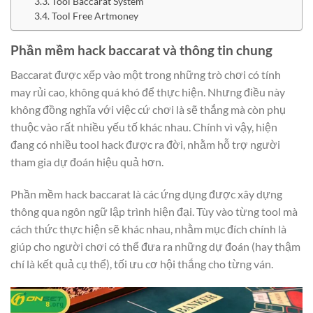
Tool Baccarat System
Tool Free Artmoney
Phần mềm hack baccarat và thông tin chung
Baccarat được xếp vào một trong những trò chơi có tính
may rủi cao, không quá khó để thực hiện. Nhưng điều này
không đồng nghĩa với việc cứ chơi là sẽ thắng mà còn phụ
thuộc vào rất nhiều yếu tố khác nhau. Chính vì vậy, hiện
đang có nhiều tool hack được ra đời, nhằm hỗ trợ người
tham gia dự đoán hiệu quả hơn.
Phần mềm hack baccarat là các ứng dụng được xây dựng
thông qua ngôn ngữ lập trình hiện đại. Tùy vào từng tool mà
cách thức thực hiện sẽ khác nhau, nhằm mục đích chính là
giúp cho người chơi có thể đưa ra những dự đoán (hay thậm
chí là kết quả cụ thể), tối ưu cơ hội thắng cho từng ván.