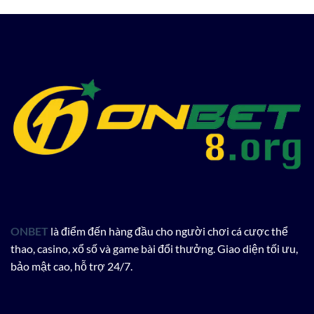
ONBET
là điểm đến hàng đầu cho người chơi cá cược thể
thao, casino, xổ số và game bài đổi thưởng. Giao diện tối ưu,
bảo mật cao, hỗ trợ 24/7.