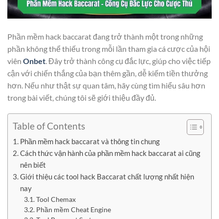
Phần mềm hack baccarat đang trở thành một trong những
phần không thể thiếu trong mỗi lần tham gia cá cược của hội
viên
Onbet
. Đây trở thành công cụ đắc lực, giúp cho việc tiếp
cận với chiến thắng của bạn thêm gần, dễ kiếm tiền thưởng
hơn. Nếu như thật sự quan tâm, hãy cùng tìm hiểu sâu hơn
trong bài viết, chúng tôi sẽ giới thiệu đầy đủ.
Table of Contents
Phần mềm hack baccarat và thông tin chung
Cách thức vận hành của phần mềm hack baccarat ai cũng
nên biết
Giới thiệu các tool hack Baccarat chất lượng nhất hiện
nay
Tool Chemax
Phần mềm Cheat Engine