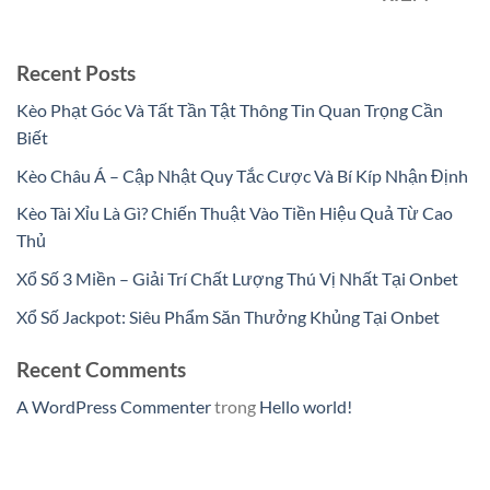
Recent Posts
Kèo Phạt Góc Và Tất Tần Tật Thông Tin Quan Trọng Cần
Biết
Kèo Châu Á – Cập Nhật Quy Tắc Cược Và Bí Kíp Nhận Định
Kèo Tài Xỉu Là Gì? Chiến Thuật Vào Tiền Hiệu Quả Từ Cao
Thủ
Xổ Số 3 Miền – Giải Trí Chất Lượng Thú Vị Nhất Tại Onbet
Xổ Số Jackpot: Siêu Phẩm Săn Thưởng Khủng Tại Onbet
Recent Comments
A WordPress Commenter
trong
Hello world!