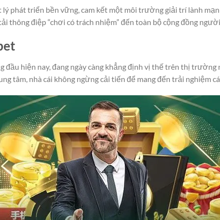
t lý phát triển bền vững, cam kết một môi trường giải trí lành mạ
tải thông điệp “chơi có trách nhiệm” đến toàn bộ cộng đồng người
bet
g đầu hiện nay, đang ngày càng khẳng định vị thế trên thị trườn
trung tâm, nhà cái không ngừng cải tiến để mang đến trải nghiệm cá