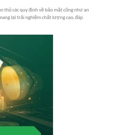
n thủ các quy định về bảo mật cũng như an
mang lại trải nghiệm chất lượng cao, đáp