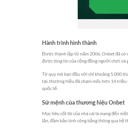
Hành trình hình thành
Được thành lập từ năm 2006, Onbet đã có n
được lòng tin của cộng đồng người chơi và g
Từ quy mô ban đầu với chỉ khoảng 5.000 thà
tại, thương hiệu đã chạm mốc hơn 14 triệu 
quốc tế.
Sứ mệnh của thương hiệu Onbet
Mục tiêu cốt lõi của nhà cái là mang đến mộ
lận, đảm bảo tính công bằng thông qua hệ t