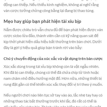
động can thiệp. Nếu thiếu kinh nghiệm, không ai nghĩ rằng
ván cược tưởng chừng công bằng lại đang bị thao túng.
Mẹo hay giúp bạn phát hiện tài xỉu bịp
Nắm được chiêu trò vẫn chưa đủ để bạn phát hiện được ván
cược sicbo lừa đảo, thành viên cần có kỹ năng quan sát để
kịp thời phát hiện dấu hiệu bất thường trên bàn chơi. Dưới
đây là gợi ý hiệu quả giúp bạn tránh rơi vào bẫy:
Chú ý chuyển động của xúc xắc và vật dụng trên bàn cược
Xúc xắc dùng trong tài xỉu bịp không còn là vật ngẫu nhiên.
Khi đã bị can thiệp, chúng có thể đã chứa chip từ tính hoặc
nam châm nhỏ điều hướng mặt đổ. Hơn nữa, những thiết bị
rung đặt gần có thể khiến xúc xắc thay đổi vị trí theo ý muốn.
Nếu người chơi nào liên tục sờ tay vào áo, lắc nhẹ tay hay có
những thao tác bất thường trước khi lắc, đó rất có thể là
dấu hiệu của sicbo bịp. Thành viên nên kiểm tra xúc xắc một