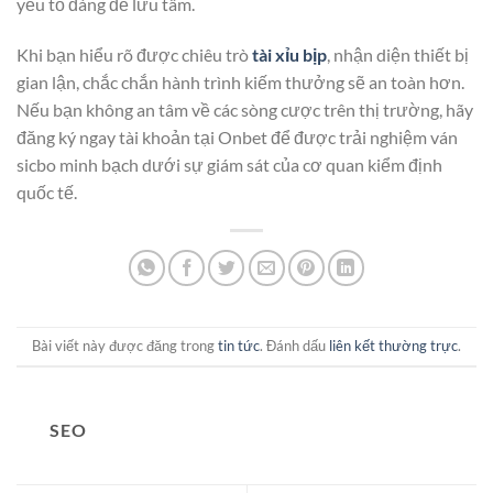
yếu tố đáng để lưu tâm.
Khi bạn hiểu rõ được chiêu trò
tài xỉu bịp
, nhận diện thiết bị
gian lận, chắc chắn hành trình kiếm thưởng sẽ an toàn hơn.
Nếu bạn không an tâm về các sòng cược trên thị trường, hãy
đăng ký ngay tài khoản tại Onbet để được trải nghiệm ván
sicbo minh bạch dưới sự giám sát của cơ quan kiểm định
quốc tế.
Bài viết này được đăng trong
tin tức
. Đánh dấu
liên kết thường trực
.
SEO