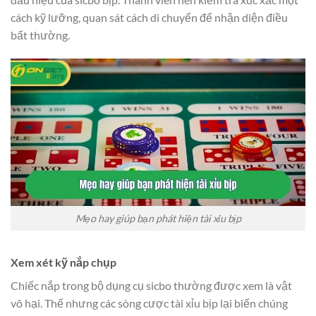
cách kỹ lưỡng, quan sát cách di chuyển để nhận diện điều
bất thường.
Mẹo hay giúp bạn phát hiện tài xỉu bịp
Xem xét kỹ nắp chụp
Chiếc nắp trong bộ dụng cụ sicbo thường được xem là vật
vô hại. Thế nhưng các sòng cược tài xỉu bịp lại biến chúng