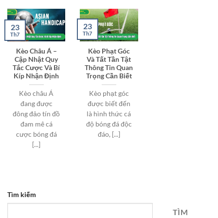
23
23
Th7
Th7
Kèo Châu Á –
Kèo Phạt Góc
Cập Nhật Quy
Và Tất Tần Tật
Tắc Cược Và Bí
Thông Tin Quan
Kíp Nhận Định
Trọng Cần Biết
Kèo châu Á
Kèo phạt góc
đang được
được biết đến
đông đảo tín đồ
là hình thức cá
đam mê cá
độ bóng đá độc
cược bóng đá
đáo, [...]
[...]
Tìm kiếm
TÌM