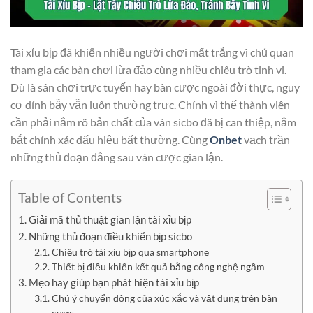
Tài xỉu bịp đã khiến nhiều người chơi mất trắng vì chủ quan
tham gia các bàn chơi lừa đảo cùng nhiều chiêu trò tinh vi.
Dù là sân chơi trực tuyến hay bàn cược ngoài đời thực, nguy
cơ dính bẫy vẫn luôn thường trực. Chính vì thế thành viên
cần phải nắm rõ bản chất của ván sicbo đã bị can thiệp, nắm
bắt chính xác dấu hiệu bất thường. Cùng
Onbet
vạch trần
những thủ đoạn đằng sau ván cược gian lận.
Table of Contents
Giải mã thủ thuật gian lận tài xỉu bịp
Những thủ đoạn điều khiển bịp sicbo
Chiêu trò tài xỉu bịp qua smartphone
Thiết bị điều khiển kết quả bằng công nghệ ngầm
Mẹo hay giúp bạn phát hiện tài xỉu bịp
Chú ý chuyển động của xúc xắc và vật dụng trên bàn
cược