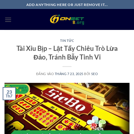
Bỏ
ADD ANYTHING HERE OR JUST REMOVE IT...
qua
nội
dung
TIN TỨC
Tài Xỉu Bịp – Lật Tẩy Chiêu Trò Lừa
Đảo, Tránh Bẫy Tinh Vi
ĐĂNG VÀO
THÁNG 7 23, 2025
BỞI
SEO
23
Th7